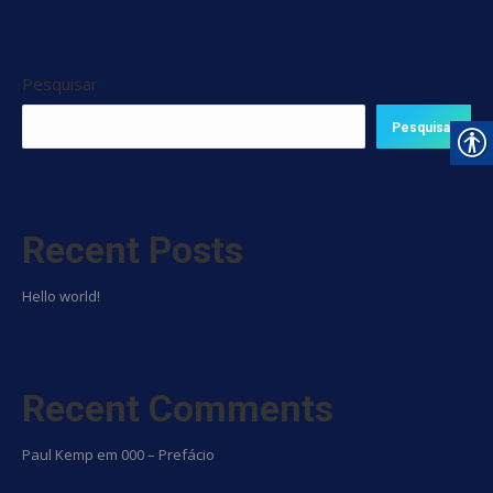
Pesquisar
Pesquisar
Recent Posts
Hello world!
Recent Comments
Paul Kemp
em
000 – Prefácio