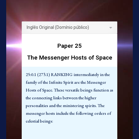
direção daqueles que governam os reinos de sua
atribuição.
1. Os Servitais de Havona
Paper 25
The Messenger Hosts of Space
25:1.1 (273.10) Embora denominados servitais,
estas “criaturas interplanárias” do universo
25:0.1 (273.1) RANKING intermediately in the
central não são servas em nenhum sentido servil
family of the Infinite Spirit are the Messenger
da palavra. No mundo espiritual não existe tal
Hosts of Space. These versatile beings function as
coisa como trabalho braçal; todo serviço é
the connecting links between the higher
sagrado e estimulante; nem as ordens superiores
personalities and the ministering spirits. The
de seres desprezam as ordens inferiores da
messenger hosts include the following orders of
existência.
celestial beings:
25:1.2 (273.11) Os Servitais de Havona são o
trabalho criativo conjunto dos Sete Espíritos