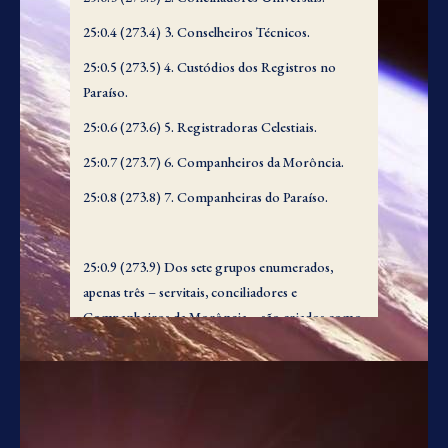
25:0.4 (273.4) 3. Conselheiros Técnicos.
25:0.5 (273.5) 4. Custódios dos Registros no
Paraíso.
25:0.6 (273.6) 5. Registradoras Celestiais.
25:0.7 (273.7) 6. Companheiros da Morôncia.
25:0.8 (273.8) 7. Companheiras do Paraíso.
25:0.9 (273.9) Dos sete grupos enumerados,
apenas três – servitais, conciliadores e
Companheiros da Morôncia – são criados como
tais; os quatro restantes representam níveis de
realização das ordens angélicas. De acordo com a
natureza inerente e o status alcançado, as hostes
de mensageiros servem variadamente no
universo de universos, mas sempre sujeitos à