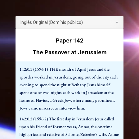
sagrados. A ênfase de sua mensagem era:
142:1.2 (1596.4) 1. O reino do céu está próximo.
142:1.3 (1596.5) 2. Pela fé na paternidade de Deus vocês
podem entrar no reino do céu, tornando-se assim filhos
Paper 142
de Deus.
142:1.4 (1596.6) 3. O amor é a regra para viver dentro
The Passover at Jerusalem
do reino – a devoção suprema a Deus ao mesmo tempo
em que ama o próximo como a si mesmo.
142:0.1 (1596.1) THE month of April Jesus and the
apostles worked in Jerusalem, going out of the city each
142:1.5 (1596.7) 4. A obediência à vontade do Pai,
evening to spend the night at Bethany. Jesus himself
produzindo os frutos do espírito na vida pessoal de
spent one or two nights each week in Jerusalem at the
alguém, é a lei do reino.
home of Flavius, a Greek Jew, where many prominent
142:1.6 (1596.8) As multidões que vieram celebrar a
Jews came in secret to interview him.
Páscoa ouviram este ensinamento de Jesus, e centenas
142:0.2 (1596.2) The first day in Jerusalem Jesus called
delas se regozijaram com as boas novas. Os principais
upon his friend of former years, Annas, the onetime
sacerdotes e governantes dos judeus ficaram muito
high priest and relative of Salome, Zebedee’s wife. Annas
preocupados com Jesus e seus apóstolos e debatiam