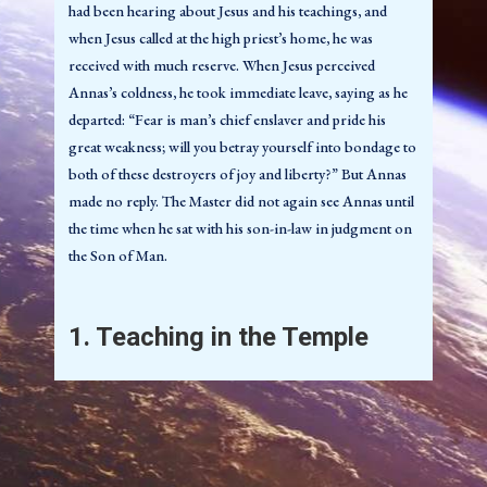
had been hearing about Jesus and his teachings, and
entre si o que deveria ser feito com eles.
when Jesus called at the high priest’s home, he was
142:1.7 (1596.9) Além de ensinar dentro do templo e
received with much reserve. When Jesus perceived
próximo a ele, os apóstolos e outros crentes estavam
Annas’s coldness, he took immediate leave, saying as he
empenhados em realizar muito trabalho pessoal entre as
departed: “Fear is man’s chief enslaver and pride his
multidões da Páscoa. Estes homens e mulheres
great weakness; will you betray yourself into bondage to
interessados levaram as notícias da mensagem de Jesus
both of these destroyers of joy and liberty?” But Annas
desta celebração da Páscoa aos confins do Império
made no reply. The Master did not again see Annas until
Romano e também ao Oriente. Este foi o início da
the time when he sat with his son-in-law in judgment on
propagação do evangelho do reino para o mundo
the Son of Man.
exterior. A obra de Jesus não iria mais ficar confinada à
Palestina.
1. Teaching in the Temple
2. A Ira de Deus
142:1.1 (1596.3) Throughout this month Jesus or one of
the apostles taught daily in the temple. When the Passover
142:2.1 (1597.1) Estava presente em Jerusalém nas
crowds were too great to find entrance to the temple
festividades da Páscoa um certo Jacó, um rico