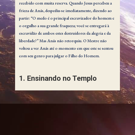
recebido com muita reserva. Quando Jesus percebeu a
frieza de Anás, despediu-se imediatamente, dizendo ao
partir: “O medo é o principal escravizador do homem e
o orgulho a sua grande fraqueza; você se entregará à
escravidão de ambos estes destruidores da alegria e da
liberdade?” Mas Anás não retorquiu. O Mestre não
voltou a ver Anás até o momento em que este se sentou
com seu genro para julgar o Filho do Homem.
1. Ensinando no Templo
142:1.1 (1596.3) Durante todo este mês Jesus ou um dos
apóstolos ensinou diariamente no templo. Quando as
multidões da Páscoa ficaram grandes demais para ter
acesso ao ensinamento no templo, os apóstolos
conduziram muitos grupos de ensino fora dos recintos