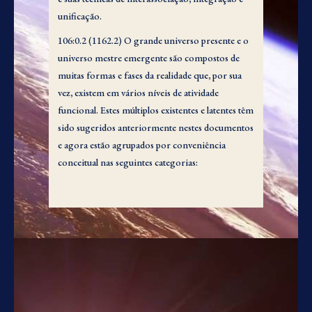
unificação.
106:0.2 (1162.2) O grande universo presente e o
universo mestre emergente são compostos de
muitas formas e fases da realidade que, por sua
vez, existem em vários níveis de atividade
funcional. Estes múltiplos existentes e latentes têm
sido sugeridos anteriormente nestes documentos
e agora estão agrupados por conveniência
conceitual nas seguintes categorias:
106:0.3 (1162.3) 1.
Finitos incompletos
. Este é o
status presente das criaturas ascendentes do
grande universo, o status presente dos mortais de
Urântia. Este nível abrange a existência da
criatura desde o humano planetário até, mas não
incluindo, os que alcançaram o destino. Está