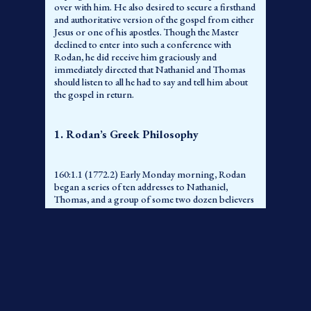
over with him. He also desired to secure a firsthand
and authoritative version of the gospel from either
Jesus or one of his apostles. Though the Master
declined to enter into such a conference with
Rodan, he did receive him graciously and
immediately directed that Nathaniel and Thomas
should listen to all he had to say and tell him about
the gospel in return.
1. Rodan’s Greek Philosophy
160:1.1 (1772.2) Early Monday morning, Rodan
began a series of ten addresses to Nathaniel,
Thomas, and a group of some two dozen believers
who chanced to be at Magadan. These talks,
condensed, combined, and restated in modern
phraseology, present the following thoughts for
consideration:
160:1.2 (1772.3) Human life consists in three great
drives—urges, desires, and lures. Strong character,
commanding personality, is only acquired by
converting the natural urge of life into the social