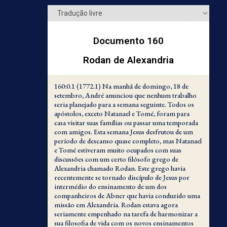
Parte 3 – A História do Planeta Urântia (a Terra)
Documento 160
Parte 4 – A Vida e Ensinamentos de Jesus
Rodan de Alexandria
160:0.1 (1772.1) Na manhã de domingo, 18 de
setembro, André anunciou que nenhum trabalho
seria planejado para a semana seguinte. Todos os
apóstolos, exceto Natanael e Tomé, foram para
casa visitar suas famílias ou passar uma temporada
com amigos. Esta semana Jesus desfrutou de um
período de descanso quase completo, mas Natanael
e Tomé estiveram muito ocupados com suas
discussões com um certo filósofo grego de
Alexandria chamado Rodan. Este grego havia
recentemente se tornado discípulo de Jesus por
intermédio do ensinamento de um dos
companheiros de Abner que havia conduzido uma
missão em Alexandria. Rodan estava agora
seriamente empenhado na tarefa de harmonizar a
sua filosofia de vida com os novos ensinamentos