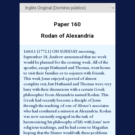
Paper 160
Rodan of Alexandria
160:0.1 (1772.1) ON SUNDAY morning,
September 18, Andrew announced that no work
would be planned for the coming week. All of the
apostles, except Nathaniel and Thomas, went home
to visit their families or to sojourn with friends.
This week Jesus enjoyed a period of almost
complete rest, but Nathaniel and Thomas were very
busy with their discussions with a certain Greek
philosopher from Alexandria named Rodan. This
Greek had recently become a disciple of Jesus
through the teaching of one of Abner’s associates
who had conducted a mission at Alexandria. Rodan
was now earnestly engaged in the task of
harmonizing his philosophy of life with Jesus’ new
religious teachings, and he had come to Magadan
hoping that the Master would talk these problems