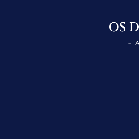
OS 
- 
O Projeto da Tradução / The Translation Project
O Tradutor / The Translator
Parte 1 – O Universo Central e os Superunivers
Parte 2 – O Universo Local