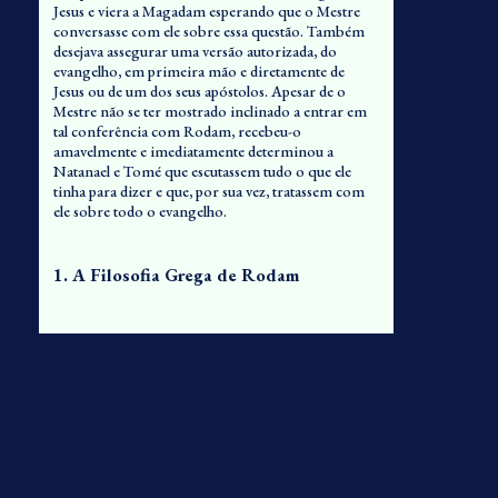
Jesus e viera a Magadam esperando que o Mestre
conversasse com ele sobre essa questão. Também
desejava assegurar uma versão autorizada, do
evangelho, em primeira mão e diretamente de
Jesus ou de um dos seus apóstolos. Apesar de o
Mestre não se ter mostrado inclinado a entrar em
tal conferência com Rodam, recebeu-o
amavelmente e imediatamente determinou a
Natanael e Tomé que escutassem tudo o que ele
tinha para dizer e que, por sua vez, tratassem com
ele sobre todo o evangelho.
1. A Filosofia Grega de Rodam
160:1.1 (1772.2) No domingo cedo, pela manhã,
Rodam deu início a uma série de dez discursos para
Natanael, Tomé e um grupo de uns vinte e quatro
crentes que se encontravam em Magadam. Essas
palestras, condensadas, combinadas e relatadas na
construção moderna de frases, apresentam os
seguintes pensamentos à consideração:
160:1.2 (1772.3) Na vida humana, três grandes