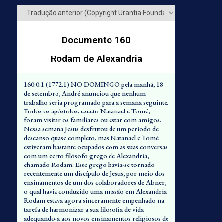
Documento 160
Rodam de Alexandria
160:0.1 (1772.1) NO DOMINGO pela manhã, 18
de setembro, André anunciou que nenhum
trabalho seria programado para a semana seguinte.
Todos os apóstolos, exceto Natanael e Tomé,
foram visitar os familiares ou estar com amigos.
Nessa semana Jesus desfrutou de um período de
descanso quase completo, mas Natanael e Tomé
estiveram bastante ocupados com as suas conversas
com um certo filósofo grego de Alexandria,
chamado Rodam. Esse grego havia-se tornado
recentemente um discípulo de Jesus, por meio dos
ensinamentos de um dos colaboradores de Abner,
o qual havia conduzido uma missão em Alexandria.
Rodam estava agora sinceramente empenhado na
tarefa de harmonizar a sua filosofia de vida
adequando-a aos novos ensinamentos religiosos de