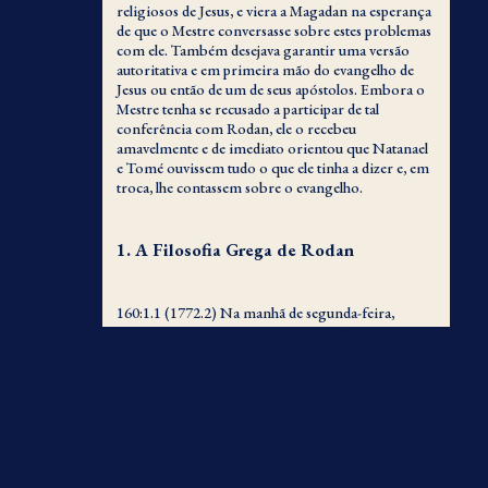
religiosos de Jesus, e viera a Magadan na esperança
de que o Mestre conversasse sobre estes problemas
com ele. Também desejava garantir uma versão
autoritativa e em primeira mão do evangelho de
Jesus ou então de um de seus apóstolos. Embora o
Mestre tenha se recusado a participar de tal
conferência com Rodan, ele o recebeu
amavelmente e de imediato orientou que Natanael
e Tomé ouvissem tudo o que ele tinha a dizer e, em
troca, lhe contassem sobre o evangelho.
1. A Filosofia Grega de Rodan
160:1.1 (1772.2) Na manhã de segunda-feira,
Rodan começou uma série de dez palestras a
Natanael, Tomé e um grupo de cerca de duas dúzias
de crentes que por acaso estavam em Magadan.
Estes discursos, condensados, combinados e
reformulados em fraseologia moderna,
apresentam os seguintes pensamentos para
consideração:
160:1.2 (1772.3) A vida humana consiste em três