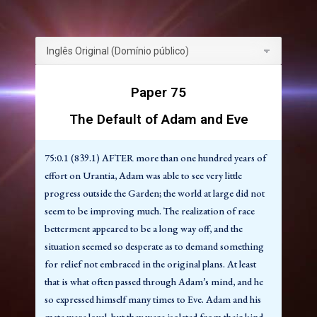
Jerusém quanto em Edêntia. Ali estavam eles, isolados e
dia a dia confrontados com alguma nova e complicada
contrariedade, algum problema que parecia insolúvel.
75:1.2 (839.3) Sob condições normais o primeiro
trabalho de um Adão e Eva Planetários seria a
Paper 75
coordenação e miscigenação das raças. Mas em Urântia
tal projeto parecia quase sem esperança, pois as raças,
The Default of Adam and Eve
embora biologicamente aptas, nunca haviam sido
purgadas de suas estirpes retardadas e deficientes.
75:0.1 (839.1) AFTER more than one hundred years of
75:1.3 (839.4) Adão e Eva encontraram-se numa esfera
effort on Urantia, Adam was able to see very little
inteiramente despreparada para a proclamação da
progress outside the Garden; the world at large did not
irmandade do homem, um mundo tateando em abjeta
seem to be improving much. The realization of race
escuridão espiritual e amaldiçoado com uma confusão
betterment appeared to be a long way off, and the
ainda pior pelo fracasso da missão da administração
situation seemed so desperate as to demand something
precedente. A mente e a moral estavam num nível baixo
for relief not embraced in the original plans. At least
e, em vez de iniciar a tarefa de efetivar a unidade
that is what often passed through Adam’s mind, and he
religiosa, eles tinham que começar de novo o trabalho
so expressed himself many times to Eve. Adam and his
de converter os habitantes às formas mais simples de