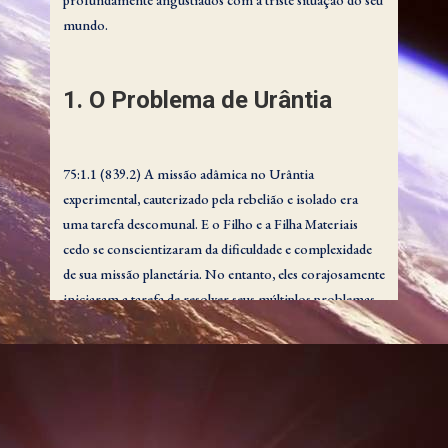
profundamente angustiados com a triste situação do seu
mundo.
1. O Problema de Urântia
75:1.1 (839.2) A missão adâmica no Urântia
experimental, cauterizado pela rebelião e isolado era
uma tarefa descomunal. E o Filho e a Filha Materiais
cedo se conscientizaram da dificuldade e complexidade
de sua missão planetária. No entanto, eles corajosamente
iniciaram a tarefa de resolver seus múltiplos problemas.
Mas quando se dedicaram ao importantíssimo trabalho
de eliminar os deficientes e degenerados dentre as
linhagens humanas, ficaram bastante consternados. Eles
não conseguiam ver qualquer saída para o dilema e não
podiam se aconselhar com seus superiores tanto em