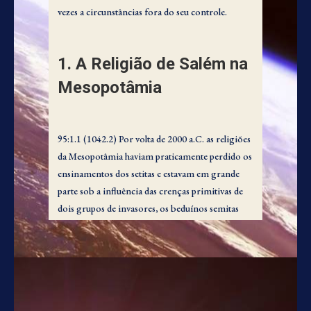
vezes a circunstâncias fora do seu controle.
1. A Religião de Salém na
Mesopotâmia
95:1.1 (1042.2) Por volta de 2000 a.C. as religiões
da Mesopotâmia haviam praticamente perdido os
ensinamentos dos setitas e estavam em grande
parte sob a influência das crenças primitivas de
dois grupos de invasores, os beduínos semitas
que se haviam infiltrado do deserto ocidental e os
cavaleiros bárbaros que tinham descido do norte.
95:1.2 (1042.3) Mas o costume dos primeiros
povos adamitas de honrar o sétimo dia da semana
nunca desapareceu completamente na