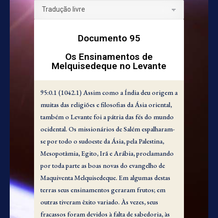
Documento 95
Os Ensinamentos de
Melquisedeque no Levante
95:0.1 (1042.1) Assim como a Índia deu origem a
muitas das religiões e filosofias da Ásia oriental,
também o Levante foi a pátria das fés do mundo
ocidental. Os missionários de Salém espalharam-
se por todo o sudoeste da Ásia, pela Palestina,
Mesopotâmia, Egito, Irã e Arábia, proclamando
por toda parte as boas novas do evangelho de
Maquiventa Melquisedeque. Em algumas destas
terras seus ensinamentos geraram frutos; em
outras tiveram êxito variado. Às vezes, seus
fracassos foram devidos à falta de sabedoria, às