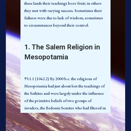
reduziram grandemente o número de deuses da
these lands their teachings bore fruit; in others
Mesopotâmia, ao mesmo tempo diminuindo as
they met with varying success. Sometimes their
deidades principais para sete: Bel, Shamash, Nabu,
failures were due to lack of wisdom, sometimes
Anu, Ea, Marduk e Sin. No auge do novo
to circumstances beyond their control.
ensinamento eles exaltaram três desses deuses à
supremacia sobre todos os outros, a tríade
1. The Salem Religion in
babilônica: Bel, Ea e Anu, os deuses da terra, do
mar e do céu. Ainda outras tríades cresceram em
Mesopotamia
diferentes localidades, todas reminiscentes dos
ensinamentos da trindade dos anditas e dos
sumérios e baseadas na crença dos salemitas na
95:1.1 (1042.2) By 2000 b.c. the religions of
insígnia de Melquisedeque dos três círculos.
Mesopotamia had just about lost the teachings of
95:1.5 (1042.6) Os instrutores de Salém nunca
the Sethites and were largely under the influence
superaram plenamente a popularidade de Istar, a
of the primitive beliefs of two groups of
mãe dos deuses e o espírito da fertilidade sexual.
invaders, the Bedouin Semites who had filtered in
Eles fizeram muito para refinar a adoração desta
from the western desert and the barbarian
deusa, mas os babilônios e seus vizinhos nunca
horsemen who had come down from the north.
haviam superado completamente suas formas