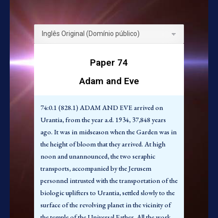
74:1.1 (828.2) O Adão e a Eva Planetários de
Urântia eram membros do corpo sênior dos
Filhos Materiais em Jerusém, sendo
conjuntamente o número 14.311. Eles
pertenciam à terceira série física e tinham pouco
Paper 74
mais de dois metros e meio de altura.
Adam and Eve
74:1.2 (828.3) Na época em que Adão foi
escolhido para vir para Urântia, ele estava
empregado, com sua companheira, nos
74:0.1 (828.1) ADAM AND EVE arrived on
laboratórios físicos de experimento e testagem
Urantia, from the year a.d. 1934, 37,848 years
de Jerusém. Por mais de 15 mil anos eles haviam
ago. It was in midseason when the Garden was in
sido diretores da divisão de energia experimental
the height of bloom that they arrived. At high
aplicada à modificação de formas vivas. Muito
noon and unannounced, the two seraphic
antes disto eles tinham sido instrutores nas
transports, accompanied by the Jerusem
escolas de cidadania para os recém-chegados a
personnel intrusted with the transportation of the
Jerusém. E tudo isto deve ser tido em mente em
biologic uplifters to Urantia, settled slowly to the
conexão com a narrativa de sua conduta
surface of the revolving planet in the vicinity of
posterior em Urântia.
the temple of the Universal Father. All the work