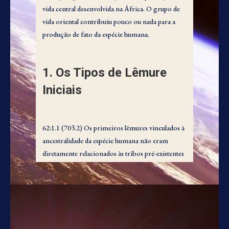
vida central desenvolvida na África. O grupo de
vida oriental contribuiu pouco ou nada para a
produção de fato da espécie humana.
1. Os Tipos de Lêmure
Iniciais
62:1.1 (703.2) Os primeiros lêmures vinculados à
ancestralidade da espécie humana não eram
diretamente relacionados às tribos pré-existentes
de gibões e macacos que então viviam na Eurásia
e no norte da África, cuja progênie sobreviveu
até o presente. Tampouco eram descendentes do
tipo moderno de lêmure, embora surgissem de
um ancestral comum a ambos, mas extinto há