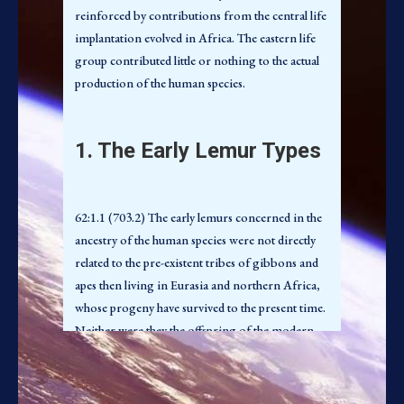
reinforced by contributions from the central life
62:1.3 (703.4) Com o passar do tempo, o litoral
implantation evolved in Africa. The eastern life
da Índia a sudoeste das montanhas gradualmente
group contributed little or nothing to the actual
submergiu, isolando completamente a vida desta
production of the human species.
região. Não havia via de acesso ou fuga desta
península mesopotâmica ou persa, exceto ao
norte, e esta foi repetidamente cortada pelas
1. The Early Lemur Types
invasões sulinas das geleiras. E foi nesta área
então quase paradisíaca, e a partir dos
descendentes superiores deste mamífero tipo
62:1.1 (703.2) The early lemurs concerned in the
lêmure, que surgiram dois grandes grupos, as
ancestry of the human species were not directly
tribos símias dos tempos modernos e a espécie
related to the pre-existent tribes of gibbons and
humana atual.
apes then living in Eurasia and northern Africa,
whose progeny have survived to the present time.
Neither were they the offspring of the modern
2. Os Mamíferos
type of lemur, though springing from an
Precursores
ancestor common to both but long since extinct.