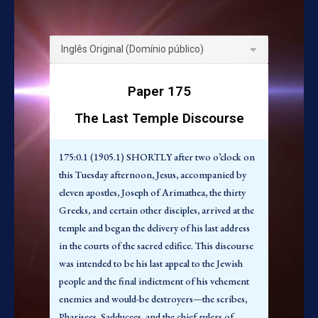
175:1.1 (1905.3) “Este tempo todo tenho estado
com vocês, subindo e descendo pela região,
proclamando o amor do Pai pelos filhos dos
homens, e muitos viram a luz e, pela fé, entraram
Paper 175
no reino do céu. Em conexão com este ensino e
pregação o Pai tem feito muitas obras
The Last Temple Discourse
maravilhosas, até mesmo a ressurreição dos
mortos. Muitos enfermos e aflitos foram
175:0.1 (1905.1) SHORTLY after two o’clock on
curados porque creram; mas toda esta
this Tuesday afternoon, Jesus, accompanied by
proclamação da verdade e cura de doenças não
eleven apostles, Joseph of Arimathea, the thirty
abriu os olhos daqueles que se recusam a ver a luz,
Greeks, and certain other disciples, arrived at the
daqueles que estão determinados a rejeitar este
temple and began the delivery of his last address
evangelho do reino.
in the courts of the sacred edifice. This discourse
175:1.2 (1905.4) “De toda maneira consistente
was intended to be his last appeal to the Jewish
com o cumprimento da vontade do meu Pai, eu e
people and the final indictment of his vehement
os meus apóstolos fizemos o máximo para viver
enemies and would-be destroyers—the scribes,
em paz com os nossos irmãos, para nos
Pharisees, Sadducees, and the chief rulers of