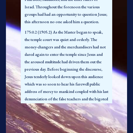
conformarmos com os requisitos razoáveis das
Israel. Throughout the forenoon the various
leis de Moisés e das tradições de Israel. Temos
groups had had an opportunity to question Jesus;
procurado persistentemente a paz, mas os líderes
this afternoon no one asked him a question.
de Israel não a aceitarão. Ao rejeitar a verdade de
175:0.2 (1905.2) As the Master began to speak,
Deus e a luz do céu, eles estão se alinhando ao lado
the temple court was quiet and orderly. The
do erro e das trevas. Não pode haver paz entre a
money-changers and the merchandisers had not
luz e as trevas, entre a vida e a morte, entre a
dared again to enter the temple since Jesus and
verdade e o erro.
the aroused multitude had driven them out the
175:1.3 (1905.5) “Muitos de vocês ousaram
previous day. Before beginning the discourse,
acreditar nos meus ensinamentos e já entraram
Jesus tenderly looked down upon this audience
na alegria e na liberdade da consciência da
which was so soon to hear his farewell public
filiação a Deus. E vocês serão testemunhas de que
address of mercy to mankind coupled with his last
ofereci essa mesma filiação a Deus a toda a nação
denunciation of the false teachers and the bigoted
judaica, até mesmo a estes mesmos homens que
rulers of the Jews.
agora buscam minha destruição. E mesmo agora
o meu Pai receberia estes instrutores cegos e estes
1. The Discourse
líderes hipócritas se eles apenas se voltassem para