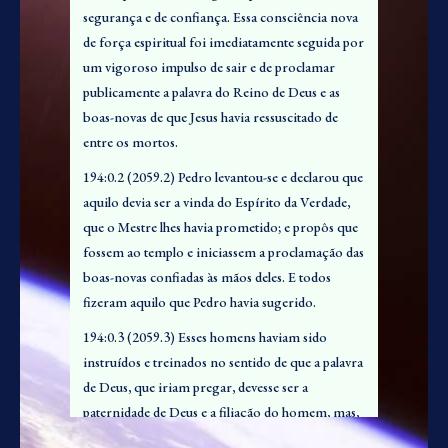
opportunity to express their feelings of triumph
segurança e de confiança. Essa consciência nova
começaram a pregar a nova mensagem de um
over the forces which had sought to destroy their
de força espiritual foi imediatamente seguida por
Messias ressuscitado. E todos os discípulos
Master and end the influence of his teachings. At
um vigoroso impulso de sair e de proclamar
estavam igualmente conscientes de terem
such a time as this it was easier to remember their
publicamente a palavra do Reino de Deus e as
recebido alguma nova dotação espiritual de
personal association with Jesus and to be thrilled
boas-novas de que Jesus havia ressuscitado de
discernimento e poder.
with the assurance that the Master still lived, that
entre os mortos.
194:1.2 (2060.2) Eram cerca de duas horas
their friendship had not ended, and that the spirit
194:0.2 (2059.2) Pedro levantou-se e declarou que
quando Pedro se levantou naquele mesmo lugar
had indeed come upon them even as he had
aquilo devia ser a vinda do Espírito da Verdade,
onde o seu Mestre havia ensinado pela última vez
promised.
que o Mestre lhes havia prometido; e propôs que
neste templo, e fez aquele apelo apaixonado que
194:0.6 (2059.6) These believers felt themselves
fossem ao templo e iniciassem a proclamação das
resultou na conquista de mais de duas mil almas.
suddenly translated into another world, a new
boas-novas confiadas às mãos deles. E todos
O Mestre havia partido, mas de repente
existence of joy, power, and glory. The Master had
fizeram aquilo que Pedro havia sugerido.
descobriram que esta história sobre ele tinha
told them the kingdom would come with power,
grande poder entre o povo. Não é de admirar
194:0.3 (2059.3) Esses homens haviam sido
and some of them thought they were beginning
que tenham sido levados à proclamação adicional
instruídos e treinados no sentido de que a palavra
to discern what he meant.
daquilo que justificava a sua antiga devoção a
de Deus, que iriam pregar, devesse ser a
Jesus e ao mesmo tempo obrigava os homens a
194:0.7 (2059.7) And when all of this is taken into
paternidade de Deus e a filiação do homem, mas,
acreditar nele. Seis dos apóstolos participaram
consideration, it is not difficult to understand
exatamente nesse momento de êxtase espiritual e