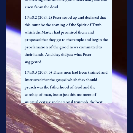
seus sentimentos de triunfo sobre as forças que
risen from the dead.
procuraram destruir o seu Mestre e acabar com a
194:0.2 (2059.2) Peter stood up and declared that
influência dos ensinamentos dele. Num tempo
this must be the coming of the Spirit of Truth
como este era mais fácil lembrar-se da sua
which the Master had promised them and
associação pessoal com Jesus e ficar emocionado
proposed that they go to the temple and begin the
com a certeza de que o Mestre ainda vivia, que a
proclamation of the good news committed to
amizade deles não havia terminado e que o
their hands. And they did just what Peter
espírito realmente havia descido sobre eles tal
suggested.
como ele havia prometido.
194:0.3 (2059.3) These men had been trained and
194:0.6 (2059.6) Estes crentes sentiram-se
instructed that the gospel which they should
subitamente transportados para outro mundo,
preach was the fatherhood of God and the
uma nova existência de júbilo, poder e glória. O
sonship of man, but at just this moment of
Mestre lhes dissera que o reino viria com poder, e
spiritual ecstasy and personal triumph, the best
alguns deles acharam que estavam começando a
tidings, the greatest news, these men could think
discernir o que ele quis dizer.
of was the
fact
of the risen Master. And so they
194:0.7 (2059.7) E quando tudo isto é levado em
went forth, endowed with power from on high,
consideração, não é difícil compreender como
preaching glad tidings to the people—even