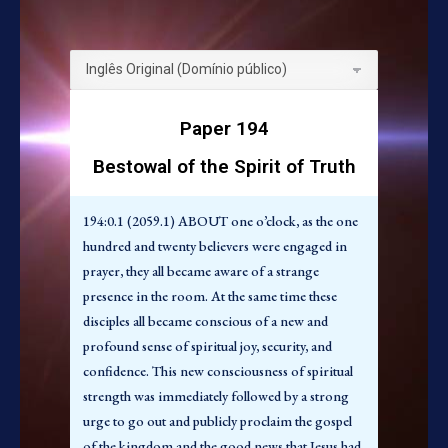
substituir a própria mensagem do evangelho por
alguns dos fatos associados ao evangelho. Pedro
involuntariamente liderou o início deste erro, e
outros o seguiram, até Paulo, o qual criou uma
nova religião a partir da nova versão das boas
Paper 194
novas.
Bestowal of the Spirit of Truth
194:0.4 (2059.4) O evangelho do reino é: o fato
da paternidade de Deus, juntamente com a
194:0.1 (2059.1) ABOUT one o’clock, as the one
verdade resultante da filiação-irmandade dos
hundred and twenty believers were engaged in
homens. O cristianismo, tal como se desenvolveu
prayer, they all became aware of a strange
a partir daquele dia, é: o fato de Deus como o Pai
presence in the room. At the same time these
do Senhor Jesus Cristo, em associação com a
disciples all became conscious of a new and
experiência da comunhão dos crentes com o
profound sense of spiritual joy, security, and
Cristo ressuscitado e glorificado.
confidence. This new consciousness of spiritual
194:0.5 (2059.5) Não é estranho que estes
strength was immediately followed by a strong
homens infundidos pelo espírito tenham
urge to go out and publicly proclaim the gospel
aproveitado esta oportunidade para expressar os
of the kingdom and the good news that Jesus had