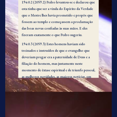
194:0.2 (2059.2) Pedro levantou-se e declarou que
esta tinha que ser a vinda do Espírito da Verdade
que o Mestre lhes havia prometido e propôs que
fossem ao templo e começassem a proclamação
das boas novas confiadas às suas mãos. E eles
fizeram exatamente o que Pedro sugeriu.
194:0.3 (2059.3) Estes homens haviam sido
treinados e instruídos de que o evangelho que
deveriam pregar era a paternidade de Deus e a
filiação do homem, mas justamente neste
momento de êxtase espiritual e de triunfo pessoal,
as melhores novidades, as maiores notícias, em
que estes homens conseguiam pensar era
o
fato
do Mestre ressuscitado. E assim eles
seguiram em frente, dotados de poder desde o
alto, pregando boas novidades ao povo – até
mesmo a salvação por intermédio de Jesus – mas
eles involuntariamente tropeçaram no erro de