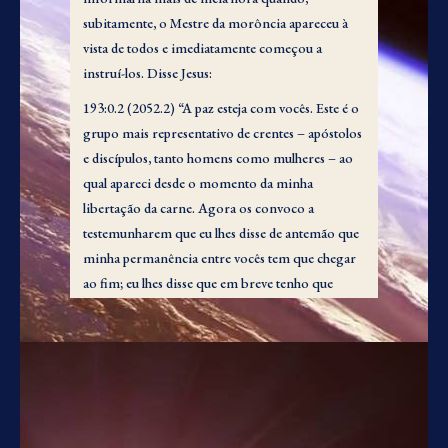
subitamente, o Mestre da morôncia apareceu à
vista de todos e imediatamente começou a
instruí-los. Disse Jesus:
193:0.2 (2052.2) “A paz esteja com vocês. Este é o
grupo mais representativo de crentes – apóstolos
e discípulos, tanto homens como mulheres – ao
qual apareci desde o momento da minha
libertação da carne. Agora os convoco a
testemunharem que eu lhes disse de antemão que
minha permanência entre vocês tem que chegar
ao fim; eu lhes disse que em breve tenho que
retornar ao Pai. E então eu lhes contei claramente
como os principais sacerdotes e os líderes dos
judeus me entregariam para ser levado à morte e
que eu ressuscitaria da sepultura. Por que, então,
vocês se deixaram ficar tão desconcertados com
tudo isto quando aconteceu? E por que vocês