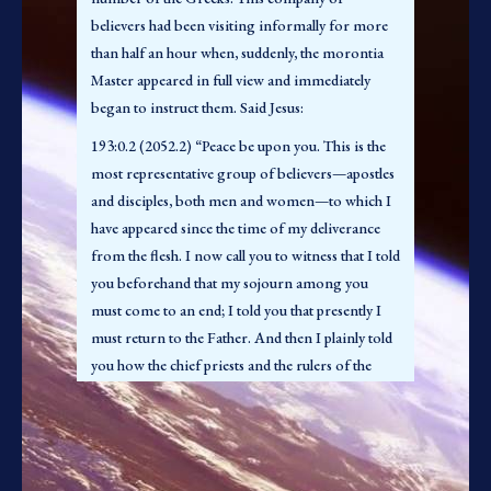
verdade eterna e viva em seus corações. Quando,
believers had been visiting informally for more
pela fé viva, vocês se tornam divinamente
than half an hour when, suddenly, the morontia
conscientes de Deus, então nascem do espírito
Master appeared in full view and immediately
como filhos da luz e da vida, até mesmo a vida
began to instruct them. Said Jesus:
eterna com a qual vocês ascenderão ao universo
193:0.2 (2052.2) “Peace be upon you. This is the
de universos e alcançarão a experiência de
most representative group of believers—apostles
encontrar Deus o Pai no Paraíso.
and disciples, both men and women—to which I
193:0.4 (2052.4) “Eu os exorto a sempre
have appeared since the time of my deliverance
lembrarem que a sua missão entre os homens é
from the flesh. I now call you to witness that I told
proclamar o evangelho do reino – a realidade da
you beforehand that my sojourn among you
paternidade de Deus e a verdade da filiação do
must come to an end; I told you that presently I
homem. Proclamem toda a verdade das boas
must return to the Father. And then I plainly told
novas, não apenas uma parte do evangelho
you how the chief priests and the rulers of the
salvador. Sua mensagem não é alterada pela
Jews would deliver me up to be put to death, and
minha experiência de ressurreição. A filiação a
that I would rise from the grave. Why, then, did
Deus, pela fé, ainda é a verdade salvadora do
you allow yourselves to become so disconcerted
evangelho do reino. Vocês devem sair pregando
by all this when it came to pass? and why were you